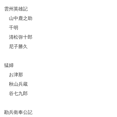
雲州英雄記
山中鹿之助
千明
清松弥十郎
尼子勝久
猛婦
お津那
秋山兵蔵
谷七九郎
勘兵衛奉公記