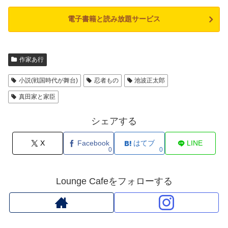
電子書籍と読み放題サービス
作家あ行
小説(戦国時代が舞台)
忍者もの
池波正太郎
真田家と家臣
シェアする
X
Facebook
はてブ
LINE
0
0
Lounge Cafeをフォローする