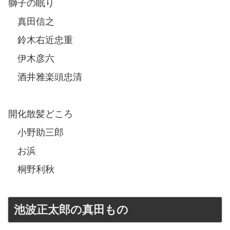
獅子の眠り
真田信之
鈴木右近忠重
伊木彦六
酒井雅楽頭忠清
開化散髪どころ
小野助三郎
お浜
桐野利秋
池波正太郎の真田もの