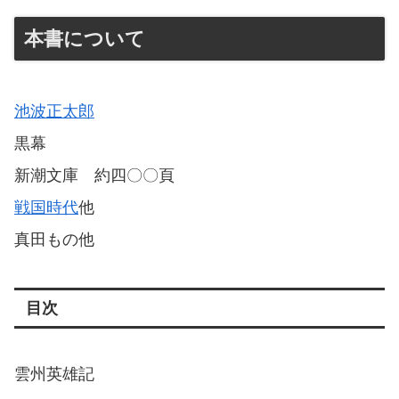
本書について
池波正太郎
黒幕
新潮文庫 約四〇〇頁
戦国時代
他
真田もの他
目次
雲州英雄記