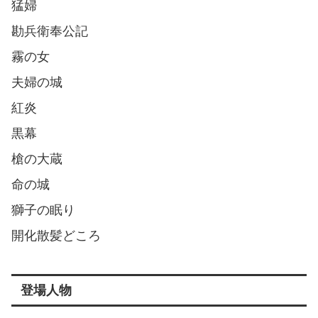
猛婦
勘兵衛奉公記
霧の女
夫婦の城
紅炎
黒幕
槍の大蔵
命の城
獅子の眠り
開化散髪どころ
登場人物