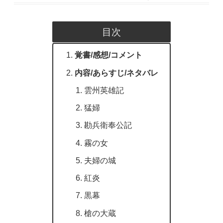
目次
覚書/感想/コメント
内容/あらすじ/ネタバレ
雲州英雄記
猛婦
勘兵衛奉公記
霧の女
夫婦の城
紅炎
黒幕
槍の大蔵