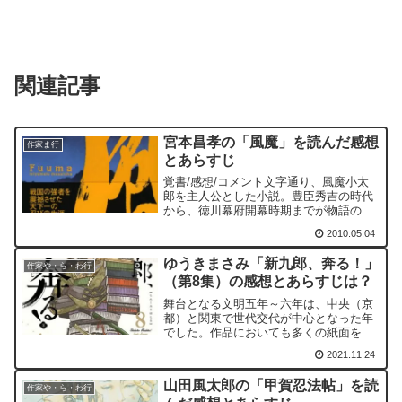
関連記事
宮本昌孝の「風魔」を読んだ感想
作家ま行
とあらすじ
覚書/感想/コメント文字通り、風魔小太
郎を主人公とした小説。豊臣秀吉の時代
から、徳川幕府開幕時期までが物語の時
代である。この時期の社会風俗について
2010.05.04
は史料が少なく、よく分かっていないこ
とが多いようで、小説でも扱っているも
ゆうきまさみ「新九郎、奔る！」
のが少ない。おそらくだ...
作家や・ら・わ行
（第8集）の感想とあらすじは？
舞台となる文明五年～六年は、中央（京
都）と関東で世代交代が中心となった年
でした。作品においても多くの紙面を世
代交代の描写に使っております。そし
2021.11.24
て、本書の最終話から、次集から東国が
舞台になることが分かりますので、多く
山田風太郎の「甲賀忍法帖」を読
の紙面を東国の状況説明にも使われてい
作家や・ら・わ行