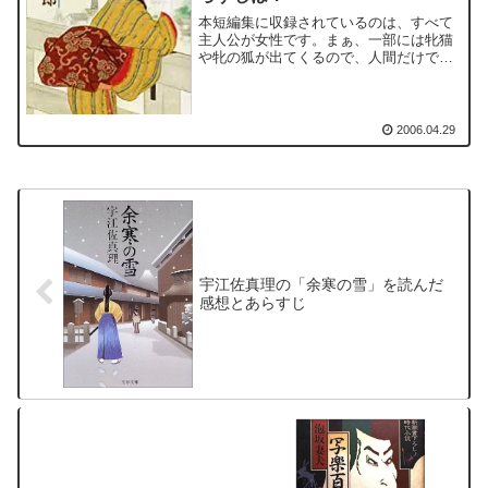
本短編集に収録されているのは、すべて
主人公が女性です。まぁ、一部には牝猫
や牝の狐が出てくるので、人間だけでは
ないのですけれども...さて、「烈女切
腹」での言葉。「法には道義がふくまれ
てのうてはなりませぬ。人...人の道義が
あればこそ...人...
2006.04.29
宇江佐真理の「余寒の雪」を読んだ
感想とあらすじ