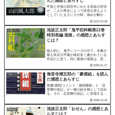
んだ感想とあらすじ
ます。
甲賀と伊賀の四百年にわたる宿命の対決
が、二人の男女によって終焉を迎えよう
としていたまさにその時、戒めが解か
れ、両者の忍法対決が始まろうとしてい
2010.03.06
ました。戒めが解かれたのは、勝った方
に賭けたものを三代将軍にすると大御
池波正太郎「鬼平犯科帳第22巻
所・家康が決めたからでした…。
お気に入り
特別長編 迷路」の感想とあらす
じは？
個人的に、鬼平シリーズの中で、本書が
最も長谷川平蔵が格好良く書かれている
作品だと思う。特に最後の場面は、思わ
ず"目頭が熱く"なってしまった。
2005.01.27
海音寺潮五郎の「豪傑組」を読ん
作家か行
だ感想とあらすじ
覚書/感想/コメント「越前騒動」と「忠
直卿行状記」が一種の続き物として読め
る。その「忠直卿行状記」に登場する小
山田多門。この小山田多門のような奸佞
2006.03.25
はいつの世にも現れる。そういう人物を
海音寺潮五郎は恐ろしいという。そし
池波正太郎「おせん」の感想とあ
て、さらに恐ろしいのは「...
作家あ行
らすじは？