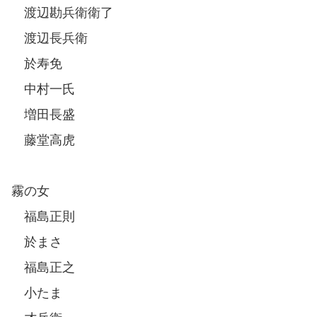
渡辺勘兵衛衛了
渡辺長兵衛
於寿免
中村一氏
増田長盛
藤堂高虎
霧の女
福島正則
於まさ
福島正之
小たま