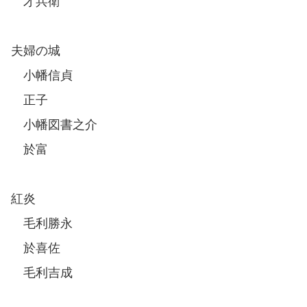
才兵衛
夫婦の城
小幡信貞
正子
小幡図書之介
於富
紅炎
毛利勝永
於喜佐
毛利吉成