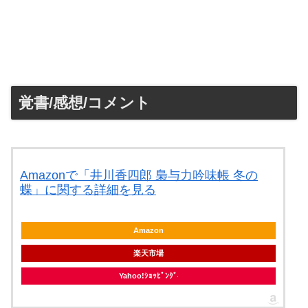
覚書/感想/コメント
Amazonで「井川香四郎 梟与力吟味帳 冬の
蝶」に関する詳細を見る
Amazon
楽天市場
Yahoo!ｼｮｯﾋﾟﾝｸﾞ