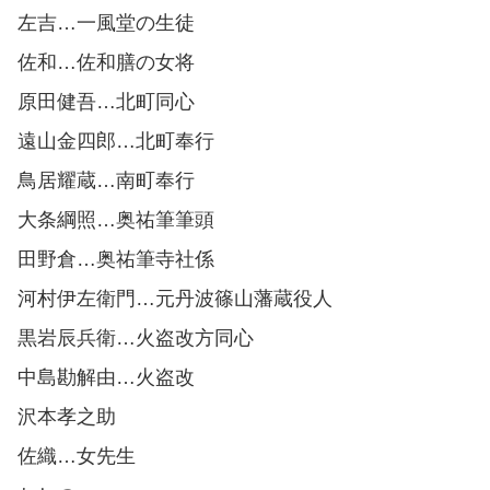
左吉…一風堂の生徒
佐和…佐和膳の女将
原田健吾…北町同心
遠山金四郎…北町奉行
鳥居耀蔵…南町奉行
大条綱照…奥祐筆筆頭
田野倉…奥祐筆寺社係
河村伊左衛門…元丹波篠山藩蔵役人
黒岩辰兵衛…火盗改方同心
中島勘解由…火盗改
沢本孝之助
佐織…女先生