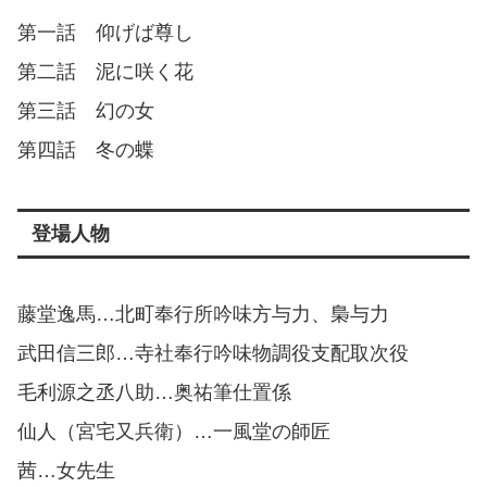
第一話 仰げば尊し
第二話 泥に咲く花
第三話 幻の女
第四話 冬の蝶
登場人物
藤堂逸馬…北町奉行所吟味方与力、梟与力
武田信三郎…寺社奉行吟味物調役支配取次役
毛利源之丞八助…奥祐筆仕置係
仙人（宮宅又兵衛）…一風堂の師匠
茜…女先生