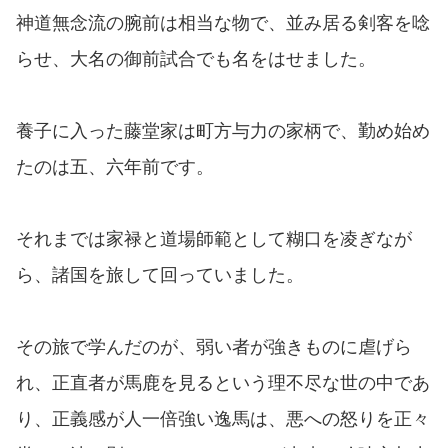
神道無念流の腕前は相当な物で、並み居る剣客を唸
らせ、大名の御前試合でも名をはせました。
養子に入った藤堂家は町方与力の家柄で、勤め始め
たのは五、六年前です。
それまでは家禄と道場師範として糊口を凌ぎなが
ら、諸国を旅して回っていました。
その旅で学んだのが、弱い者が強きものに虐げら
れ、正直者が馬鹿を見るという理不尽な世の中であ
り、正義感が人一倍強い逸馬は、悪への怒りを正々