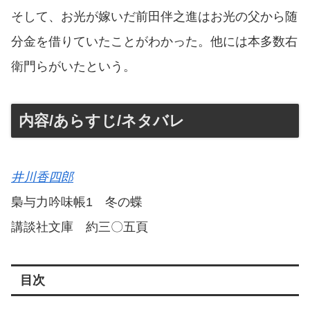
そして、お光が嫁いだ前田伴之進はお光の父から随
分金を借りていたことがわかった。他には本多数右
衛門らがいたという。
内容/あらすじ/ネタバレ
井川香四郎
梟与力吟味帳1 冬の蝶
講談社文庫 約三〇五頁
目次