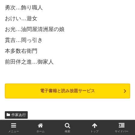
勇次…飾り職人
おけい…遊女
お光…油問屋清洲屋の娘
貫吉…岡っ引き
本多数右衛門
前田伴之進…御家人
電子書籍と読み放題サービス
作家あ行
NHK時代劇原作
井川香四郎
遠山金四郎景元
鳥居耀蔵
メニュー
ホーム
検索
トップ
サイドバー