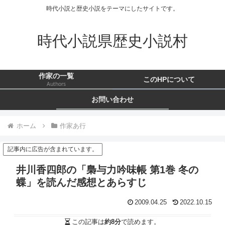
時代小説と歴史小説をテーマにしたサイトです。
時代小説県歴史小説村
作家の一覧
このHPについて
Authors
お問い合わせ
ホーム
作家あ行
記事内に広告が含まれています。
井川香四郎の「梟与力吟味帳 第1巻 冬の
蝶」を読んだ感想とあらすじ
2009.04.25
2022.10.15
この記事は
約8分
で読めます。