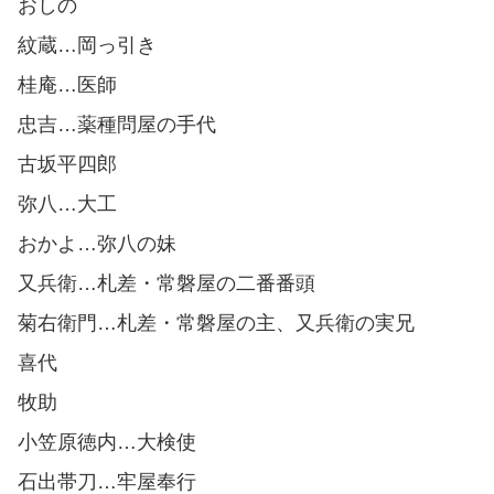
おしの
紋蔵…岡っ引き
桂庵…医師
忠吉…薬種問屋の手代
古坂平四郎
弥八…大工
おかよ…弥八の妹
又兵衛…札差・常磐屋の二番番頭
菊右衛門…札差・常磐屋の主、又兵衛の実兄
喜代
牧助
小笠原徳内…大検使
石出帯刀…牢屋奉行