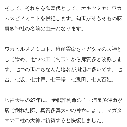
そして、それらを御霊代として、オキツミヤにワカ
ムスビノミコトを併祀します。勾玉がそもそもの麻
賀多神社の名前の由来となります。
ワカヒルメノミコト、稚産霊命をマガタマの大神と
して崇め、七つの玉（勾玉）から麻賀多と改称しま
す。七つの玉にちなんだ地名が周辺に多いです。七
台、七坂、七井戸、七干場、七兎田、七人百姓。
応神天皇の27年に、伊都許利命の子・浦長多津命が
病で倒れた際、真賀多真大神の神命により、マガタ
マの二柱の大神に祈祷すると快復しました。