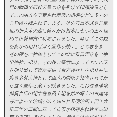
目の御孫で応神天皇の命を受けて印旛國造とし
てこの地方を平定され産業の指導などに多くの
ご功績を残されています。その昔日本武尊ご東
征の折大木の虚に鏡をかけ根本に七つの玉を埋
めて伊勢神宮に祈願されました。命は「この鏡
をあがめ祀れば永く豊作が続く」との教をきゝ
その鏡をご神体としてこの地に稚日霊命を（手
里神社）祀り、その後ご霊示によって七つの玉
を掘り出して稚産霊命（台方神社）を祀り共に
麻賀多眞大神として里人の崇敬を指導されてか
ら益々豊年と楽土が続きました。なお佐倉藩磯
部昌言氏の記す佐倉風土記を始め塚上の古建碑
等によって治績が広く知られ又明治四十四年大
正三年の二回に亘って古墳が保存され近年成田
市の史跡に選ばれました。御墳墓は土砂が少し