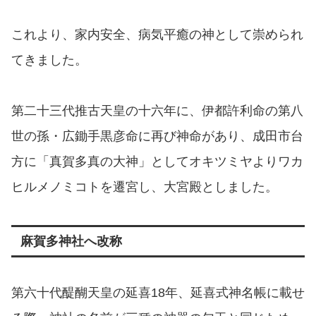
これより、家内安全、病気平癒の神として崇められ
てきました。
第二十三代推古天皇の十六年に、伊都許利命の第八
世の孫・広鋤手黒彦命に再び神命があり、成田市台
方に「真賀多真の大神」としてオキツミヤよりワカ
ヒルメノミコトを遷宮し、大宮殿としました。
麻賀多神社へ改称
第六十代醍醐天皇の延喜18年、延喜式神名帳に載せ