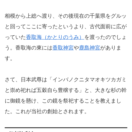
相模から上総へ渡り、その後現在の千葉県をグルッ
と回ってここに寄ったというより、古代面前に広が
っていた
香取海（かとりのうみ）
を渡ったのでしょ
う。香取海の東には
香取神宮
や
鹿島神宮
がありま
す。
さて、日本武尊は「インバノクニタマオキツカガミ
と崇め祀れば五穀自ら豊穣する」と、大きな杉の幹
に御鏡を懸け、この鏡を祭祀することを教えまし
た。これが当社の創始とされます。