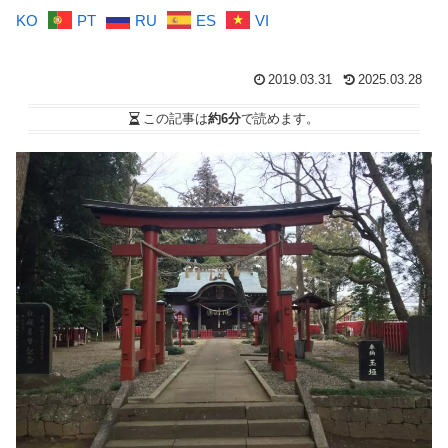
KO
PT
RU
ES
VI
2019.03.31
2025.03.28
この記事は
約6分
で読めます。