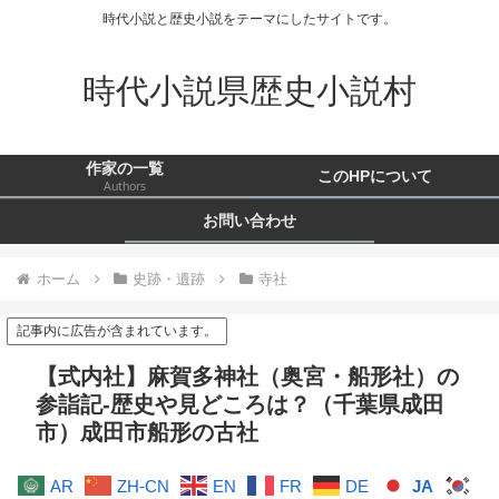
時代小説と歴史小説をテーマにしたサイトです。
時代小説県歴史小説村
作家の一覧
このHPについて
Authors
お問い合わせ
ホーム
史跡・遺跡
寺社
記事内に広告が含まれています。
【式内社】麻賀多神社（奥宮・船形社）の
参詣記-歴史や見どころは？（千葉県成田
市）成田市船形の古社
AR
ZH-CN
EN
FR
DE
JA