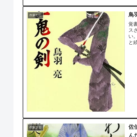
鳥
作家た行
覚
ス
い
と
時代
佐
作家さ行
ん