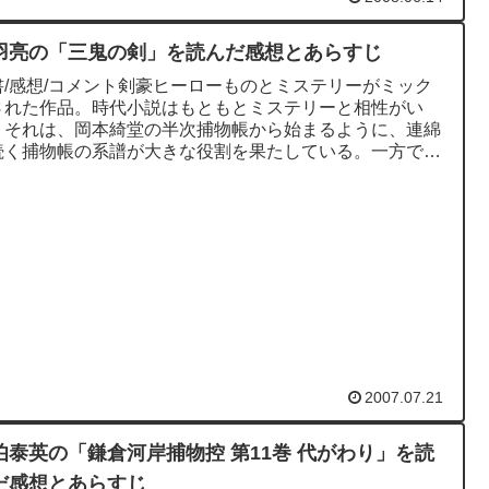
羽亮の「三鬼の剣」を読んだ感想とあらすじ
書/感想/コメント剣豪ヒーローものとミステリーがミック
された作品。時代小説はもともとミステリーと相性がい
。それは、岡本綺堂の半次捕物帳から始まるように、連綿
続く捕物帳の系譜が大きな役割を果たしている。一方で、
小説にはチャンバラも...
2007.07.21
伯泰英の「鎌倉河岸捕物控 第11巻 代がわり」を読
だ感想とあらすじ