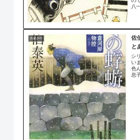
の
八
話を
佐
作家さ行
と
シ
い
色
息
す。