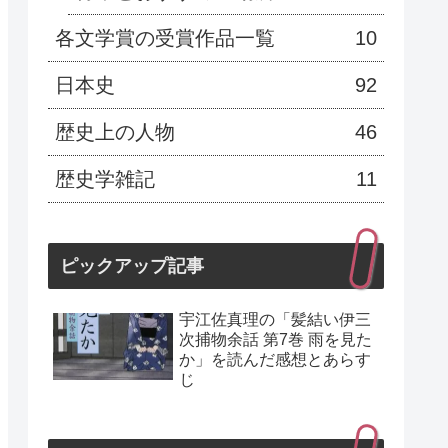
各文学賞の受賞作品一覧
10
日本史
92
歴史上の人物
46
歴史学雑記
11
ピックアップ記事
宇江佐真理の「髪結い伊三
次捕物余話 第7巻 雨を見た
か」を読んだ感想とあらす
じ