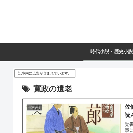
時代小説・歴史小説
記事内に広告が含まれています。
寛政の遺老
佐
作家さ行
読
覚
事