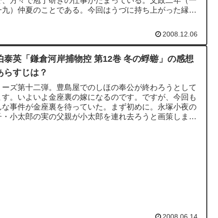
で、方々で庖丁研ぎの仕事がたまっている。文政二年（一
一九）仲夏のことである。今回はうづに持ち上がった縁談
中心に物語が展開し...
2008.12.06
伯泰英「鎌倉河岸捕物控 第12巻 冬の蜉蝣」の感想
あらすじは？
リーズ第十二弾。豊島屋でのしほの奉公が終わろうとして
ます。いよいよ金座裏の嫁になるのです。ですが、今回も
んな事件が金座裏を待っていた。まず初めに。永塚小夜の
子・小太郎の実の父親が小太郎を連れ去ろうと画策しま
永塚小夜が登場したのは...
2008.06.14