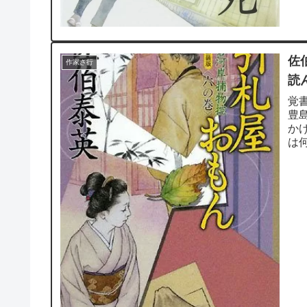
は理
佐
作家さ行
読
覚
豊
か
は
が心