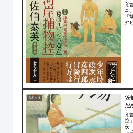
覚
本
「
タ
正充
佐
作家さ行
だ
覚
控
夜
た