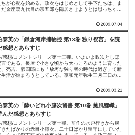
たちが心配を始める。政次をはじめとして手下たちは、ま
まだ金座裏九代目の宗五郎を隠居させようとは思っちゃい
。政次が活躍する事...
2009.07.04
伯泰英の「鎌倉河岸捕物控 第13巻 独り祝言」を読
だ感想とあらすじ
書/感想/コメントシリーズ第十三弾。いよいよ政次としほ
祝言である。長屋で小さな頃から犬っころのように育った
次、亮吉、彦四郎にも「放埒な独り者の時代は過ぎ」て新
な生活が始まろうとしている。享和元年弥生三月三日のこ
ある。政次としほが...
2009.03.21
伯泰英の「酔いどれ小籐次留書 第10巻 薫風鯉幟」
読んだ感想とあらすじ
書/感想/コメントシリーズ第十弾。前作の水戸行きから戻
てきたばかりの赤目小籐次。二十日ばかり留守にしていた