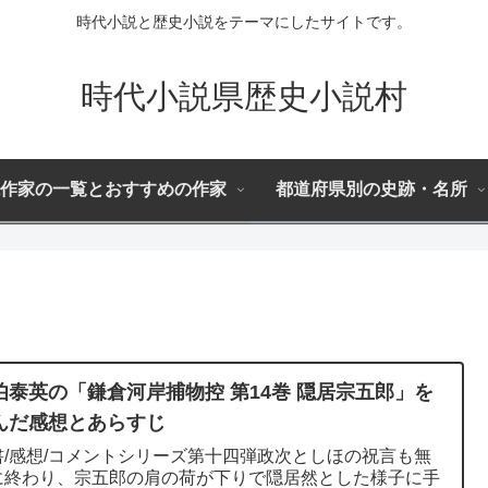
時代小説と歴史小説をテーマにしたサイトです。
時代小説県歴史小説村
作家の一覧とおすすめの作家
都道府県別の史跡・名所
伯泰英の「鎌倉河岸捕物控 第14巻 隠居宗五郎」を
んだ感想とあらすじ
書/感想/コメントシリーズ第十四弾政次としほの祝言も無
に終わり、宗五郎の肩の荷が下りで隠居然とした様子に手