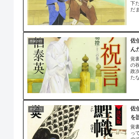
下
だ
ない
佐
作家さ行
ん
覚
の
政
た
とで
佐
作家さ行
を
覚
っ