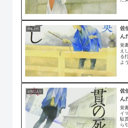
てい
佐
作家さ行
ん
覚
え
る
よ
拵え
佐
お気に入り
ん
覚
イ
駄
ら