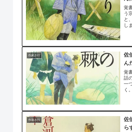
覚
う
と
し
うし
佐
作家さ行
ん
覚
話
一
く
書だ
佐
作家さ行
ら