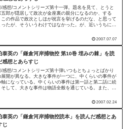
書/感想/コメントシリーズ第十一弾。題名を見て、とうと
宗五郎が隠居して政次が金座裏の親分になるのか、する
、この作品で政次としほが祝言を挙げるのだな、と思って
まったが、そういうわけではなかった。が、近いうちにそ
た気配になりそうだ。...
2007.07.07
伯泰英の「鎌倉河岸捕物控 第10巻 埋みの棘」を読
だ感想とあらすじ
書/感想/コメントシリーズ第十弾いつもとちょっとばかり
の展開が異なる。大きな事件が一つに、中くらいの事件が
つ軸になっている。中くらいの事件は第一話と第二話に続
。そして、大きな事件は物語全般を通じている。また、本
けでなく、事の発端...
2007.02.24
伯泰英の「鎌倉河岸捕物控読本」を読んだ感想とあ
すじ