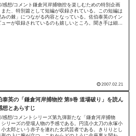
書/感想/コメント鎌倉河岸捕物控を楽しむための特別企画
。また、特別篇として短編が収録されている。この短編は
埋みの棘」につながる内容となっている。佐伯泰英のイン
ビューが収録されているのも嬉しいところ。聞き手は細谷
氏。様々なところで...
2007.02.21
伯泰英の「鎌倉河岸捕物控 第9巻 道場破り」を読ん
感想とあらすじ
書/感想/コメントシリーズ第九弾新たな「鎌倉河岸捕物
」シリーズの登場人物の予感である。円流小太刀の永塚小
。小太郎という赤子を連れた女武芸者である。きりりとし
美形の上に腕が立つ。これからどのように金座裏と関わっ