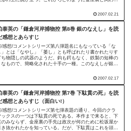
くことになるのかが楽...
2007.02.21
伯泰英の「鎌倉河岸捕物控 第8巻 銀のなえし」を読
だ感想とあらすじ
書/感想/コメントシリーズ第八弾題名にもなっている「な
し」とは「なやし」「萎し」とも呼ばれたり書かれたりす
打ち物隠しの武器のようだ。鈎も鍔もなく、鉄製の短棒の
うなもので、簡略化された十手の一種。このなえしが銀で
ているのだから贅沢...
2007.02.17
伯泰英の「鎌倉河岸捕物控 第7巻 下駄貫の死」を読
だ感想とあらすじ（面白い!）
書/感想/コメントシリーズ第七弾表題の通り、今回のクラ
マックスの一つは下駄貫の死である。本作まで来ると、下
貫のみならず、金座裏の手先は政次が何のために松坂屋か
引き抜かれたかを知っている。だが、下駄貫はこれを頭で