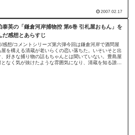
解しつつも、心情的...
2007.02.17
伯泰英の「鎌倉河岸捕物控 第6巻 引札屋おもん」を
んだ感想とあらすじ
書/感想/コメントシリーズ第六弾今回は鎌倉河岸で酒問屋
島屋を構える清蔵が老いらくの恋い落ちた。いそいそと出
け、好きな捕り物の話もちゃんとは聞いていない。豊島屋
何となく気が抜けたような雰囲気になり、清蔵を知る誰も
配をしている。豊島...