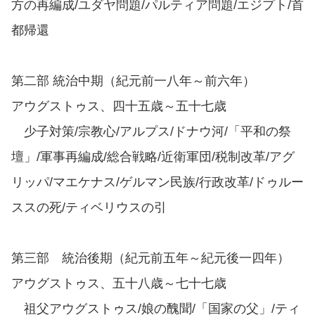
方の再編成/ユダヤ問題/パルティア問題/エジプト/首
都帰還
第二部 統治中期（紀元前一八年～前六年）
アウグストゥス、四十五歳～五十七歳
少子対策/宗教心/アルプス/ドナウ河/「平和の祭
壇」/軍事再編成/総合戦略/近衛軍団/税制改革/アグ
リッパ/マエケナス/ゲルマン民族/行政改革/ドゥルー
ススの死/ティベリウスの引
第三部 統治後期（紀元前五年～紀元後一四年）
アウグストゥス、五十八歳～七十七歳
祖父アウグストゥス/娘の醜聞/「国家の父」/ティ