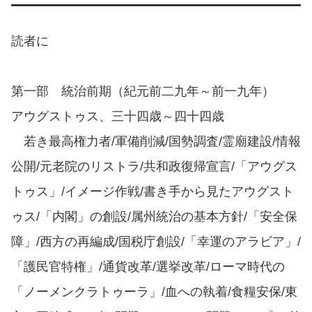
読者に
第一部 統治前期（紀元前二九年～前一九年）
アウグストゥス、三十四歳～四十四歳
若き最高権力者/軍備削減/国勢調査/霊廟建設/情報
公開/元老院のリストラ/共和政復帰宣言/「アウグス
トゥス」/イメージ作戦/書き手から見たアウグスト
ゥス/「内閣」の創設/属州統治の基本方針/「安全保
障」/西方の再編成/国税庁創設/「幸運のアラビア」/
「護民官特権」/通貨改革/選挙改革/ローマ時代の
「ノーメンクラトゥーラ」/血への執着/食糧安保/東