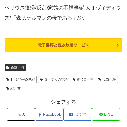
ベリウス復帰/反乱/家族の不祥事/詩人オヴィディウ
ス/「森はゲルマンの母である」/死
電子書籍と読み放題サービス
作家さ行
1世紀から5世紀
ローマ人の物語
古代ローマ
塩野七生
紀元前
シェアする
X
Facebook
はてブ
LINE
0
0