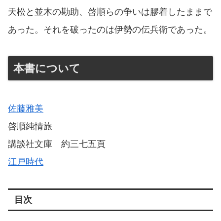
天松と並木の勘助、啓順らの争いは膠着したままで
あった。それを破ったのは伊勢の伝兵衛であった。
本書について
佐藤雅美
啓順純情旅
講談社文庫 約三七五頁
江戸時代
目次