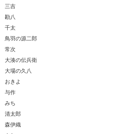
三吉
勘八
千太
鳥羽の源二郎
常次
大湊の伝兵衛
大場の久八
おきよ
与作
みち
清太郎
森伊織