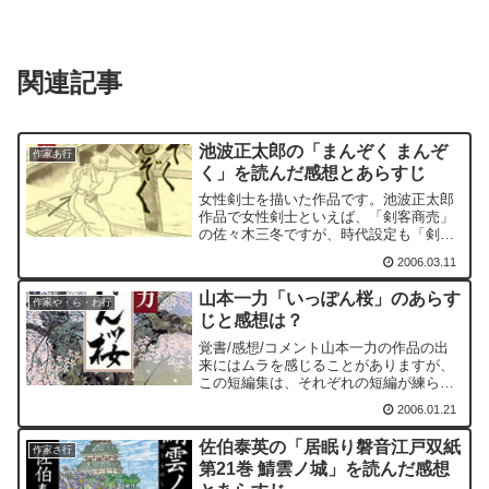
関連記事
池波正太郎の「まんぞく まんぞ
作家あ行
く」を読んだ感想とあらすじ
女性剣士を描いた作品です。池波正太郎
作品で女性剣士といえば、「剣客商売」
の佐々木三冬ですが、時代設定も「剣客
商売」と全く同じで、田沼意次が権勢を
2006.03.11
揮った時代を舞台としています。
山本一力「いっぽん桜」のあらす
作家や・ら・わ行
じと感想は？
覚書/感想/コメント山本一力の作品の出
来にはムラを感じることがありますが、
この短編集は、それぞれの短編が練られ
ており、面白く読めました。また、それ
2006.01.21
ぞれが、花に関連した題名となっている
ように、物語もその花の印象を踏まえた
佐伯泰英の「居眠り磐音江戸双紙
ものとなっています。「...
作家さ行
第21巻 鯖雲ノ城」を読んだ感想