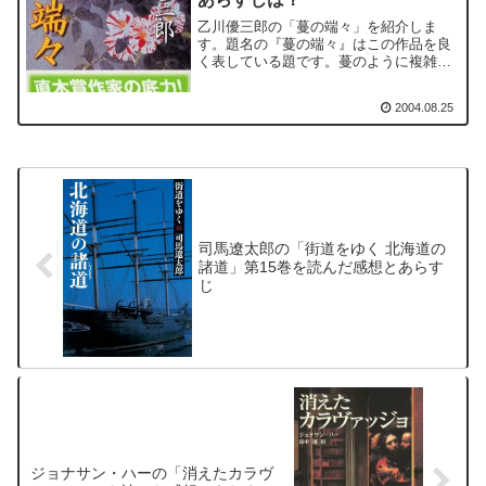
乙川優三郎の「蔓の端々」を紹介しま
す。題名の『蔓の端々』はこの作品を良
く表している題です。蔓のように複雑に
絡み合いながら、なかなか解けないそれ
ぞれの人生を象徴しているように思われ
2004.08.25
るからです。それは瓜生禎蔵が瓜生仁左
衛門の養子になる経緯であり...
司馬遼太郎の「街道をゆく 北海道の
諸道」第15巻を読んだ感想とあらす
じ
ジョナサン・ハーの「消えたカラヴ