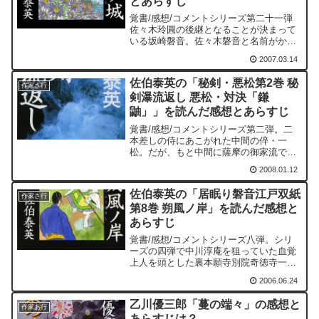
とあらすじ
覚書/感想/コメントシリーズ第二十一弾
佐々木玲圓の後継となることが決まって
いる坂崎磐音。佐々木磐音と名前がかわ
る前に、嫡男の務めを果たすために、お
2007.03.14
こんを伴って故郷の豊後関前にいく。こ
の豊後関前藩の絵図が最初に掲載されて
佐伯泰英の「秘剣・悪松第2巻 秘
いるのが嬉しいオマケと...
作家さ行
剣瀑流返し 悪松・対決「鎌
鼬」」を読んだ感想とあらすじ
覚書/感想/コメントシリーズ第二弾。二
本差しの侍にあこがれた中間の倅・一
松。だが、もと中間に薩摩の御家流であ
る示現流を名乗られるのは薩摩藩として
2008.01.12
は許し難い。一松を抹殺するために動く
西国の雄藩・薩摩。その薩摩藩との富士
佐伯泰英の「居眠り磐音江戸双紙
見坂一本松での死闘を終え...
作家さ行
第8巻 朔風ノ岸」を読んだ感想と
あらすじ
覚書/感想/コメントシリーズ八弾。シリ
ーズの四弾で中川淳庵を狙っていた血覚
上人を頭とした裏本願寺別院奇徳寺一派
との対決に終止符が打たれる。奈緒の足
2006.06.24
跡をたどる旅の途中で出会ってからの因
縁である。そして、その奈緒こと白鶴は
乙川優三郎「蔓の端々」の感想と
またもや面倒に巻き込ま...
作家あ行
あらすじは？