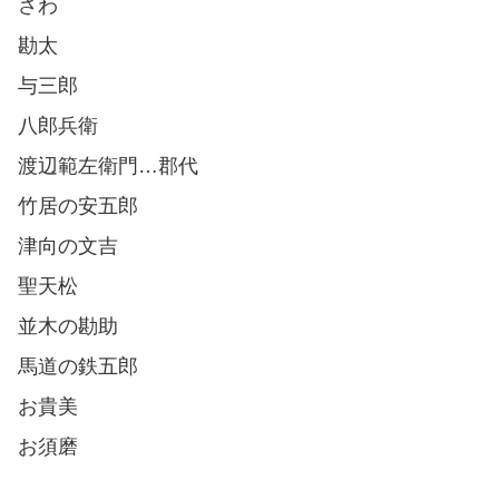
さわ
勘太
与三郎
八郎兵衛
渡辺範左衛門…郡代
竹居の安五郎
津向の文吉
聖天松
並木の勘助
馬道の鉄五郎
お貴美
お須磨