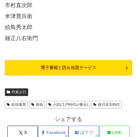
市村直次郎
米津寛兵衛
絵鳥秀太郎
鐘正八右衛門
電子書籍と読み放題サービス
作家さ行
佐伯泰英
密命
小説(江戸時代が舞台)
徳川吉宗時代
シェアする
X
Facebook
はてブ
LINE
0
0