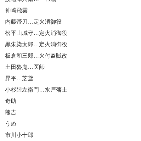
神崎飛雲
内藤帯刀…定火消御役
松平山城守…定火消御役
黒朱染太郎…定火消御役
板倉和三郎…火付盗賊改
土田魯庵…医師
昇平…芝鳶
小杉陸左衛門…水戸藩士
奇助
熊吉
うめ
市川小十郎