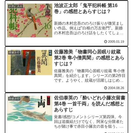
池波正太郎「鬼平犯科帳 第16
お気に入り
巻」の感想とあらすじは？
新婚の木村忠吾ののろけ振りが微笑まし
い作品。例えば"白根の万左衛門"。新婚
の木村忠吾はのろけ話をしたくてしょう
がないのだが、のろけ話をし過ぎたため
2005.01.19
に、のろけ話を聞かせる相手がいなくな
った忠吾が、こともあろうに平蔵にのろ
佐藤雅美「物書同心居眠り紋蔵
け始めた。
作家さ行
第2巻 隼小僧異聞」の感想とあら
すじは？
佐藤雅美の「物書同心居眠り紋蔵 隼小僧
異聞」を紹介します。シリーズの第2作目
です。ようやく、紋蔵が活躍しはじめる
のが、この巻からです。紋蔵の不思議な
2004.08.26
ツキにいち早く気が付いたのは、捨蔵で
した。そのツキは留まるところを知りま
佐伯泰英の「酔いどれ小籐次留書
せん。どのようにツキ...
作家さ行
第4巻 一首千両」を読んだ感想と
あらすじ
覚書/感想/コメントシリーズ第四弾。今
回は追腹組だけでなく、阿呆な分限者た
ちが賭け事で赤目小籐次の首を狙う。一
首千両の賭けである。追腹組にしてみれ