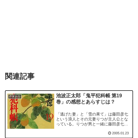
関連記事
池波正太郎「鬼平犯科帳 第19
作家あ行
巻」の感想とあらすじは？
「逃げた妻」と「雪の果て」は藤田彦七
という浪人とその元妻りつが主人公とな
っている。りつが男と一緒に藤田彦七の
元から去ったのが事の始まりである。
2005.01.23