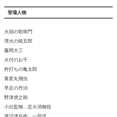
登場人物
火頭の歌衛門
埋火の統五郎
藤岡大三
火付のお千
杵打ちの亀太郎
黄星丸飛虫
早足の丹治
野津虎之助
小出監物…定火消御役
渡辺津兵衛…一羽流