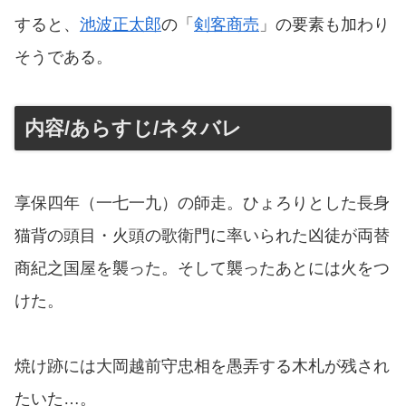
すると、
池波正太郎
の「
剣客商売
」の要素も加わり
そうである。
内容/あらすじ/ネタバレ
享保四年（一七一九）の師走。ひょろりとした長身
猫背の頭目・火頭の歌衛門に率いられた凶徒が両替
商紀之国屋を襲った。そして襲ったあとには火をつ
けた。
焼け跡には大岡越前守忠相を愚弄する木札が残され
たいた…。