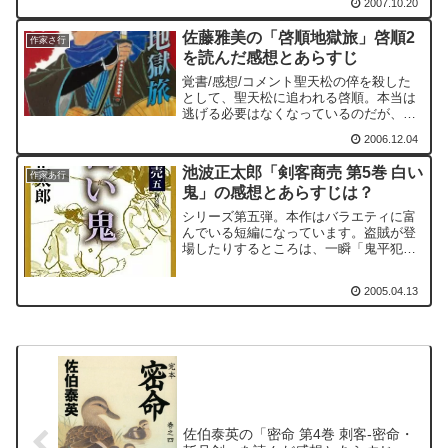
2007.10.20
ば、武士の面子を賭けてでも、小籐次の
首を分限者たちよりも先に挙げなければ
佐藤雅美の「啓順地獄旅」啓順2
ならない。余計な刺客が...
作家さ行
を読んだ感想とあらすじ
覚書/感想/コメント聖天松の倅を殺した
として、聖天松に追われる啓順。本当は
逃げる必要はなくなっているのだが、真
犯人が死んでしまったために申し開きが
2006.12.04
出来ない。好まずと逃げるしかない。今
回はそうした啓順に大八木長庵が手をさ
池波正太郎「剣客商売 第5巻 白い
しのべるところから始ま...
作家あ行
鬼」の感想とあらすじは？
シリーズ第五弾。本作はバラエティに富
んでいる短編になっています。盗賊が登
場したりするところは、一瞬「鬼平犯科
帳」を想像させてしまったり、大身旗本
の醜聞につながるような出来事、大大名
2005.04.13
の屋敷内での不祥事...など盛りだくさん
です。また、本作で見...
佐伯泰英の「密命 第4巻 刺客-密命・