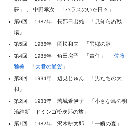
夢」 、 中野孝次 「ハラスのいた日々」
第6回 1987年 長部日出雄 「見知らぬ戦
場」
第5回 1986年 岡松和夫 「異郷の歌」
第4回 1985年 角田房子 「責任」 、
佐藤
雅美
「
大君の通貨
」
第3回 1984年 辺見じゅん 「男たちの大
和」
第2回 1983年 若城希伊子 「小さな島の明
治維新 ドミンゴ松次郎の旅」
第1回 1982年 沢木耕太郎 「一瞬の夏」