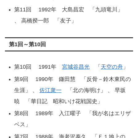
第11回 1992年 大島昌宏 「九頭竜川」
、 高橋揆一郎 「友子」
第1回～第10回
第10回 1991年
宮城谷昌光
「
天空の舟
」
第9回 1990年 鎌田慧 「反骨－鈴木東民の
生涯」 、
佐江衆一
「北の海明け」 、 早坂
暁 「華日記 昭和いけ花戦国史」
第8回 1989年 入江曜子 「我が名はエリザ
ベス」
第7回 1988年 海老沢泰久 「Ｆ１地上の