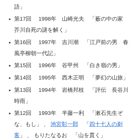
語」
第17回 1998年 山崎光夫 「薮の中の家
芥川自死の謎を解く」
第16回 1997年 吉川潮 「江戸前の男 春
風亭柳朝一代記」
第15回 1996年 谷甲州 「白き嶺の男」
第14回 1995年 西木正明 「夢幻の山旅」
第13回 1994年 岩橋邦枝 「評伝 長谷川
時雨」
第12回 1993年 半藤一利 「漱石先生ぞ
な、もし」 、
池宮彰一郎
「
四十七人の刺
客
」 、 もりたなるお 「山を貫く」