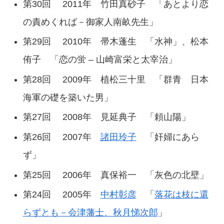
第30回 2011年 竹田真砂子 「あとより恋
の責めくれば－御家人南畝先生」
第29回 2010年 帚木蓬生 「水神」、松本
侑子 「恋の蛍 – 山崎富栄と太宰治」
第28回 2009年 植松三十里 「群青 日本
海軍の礎を築いた男」
第27回 2008年 見延典子 「頼山陽」
第26回 2007年
諸田玲子
「奸婦にあら
ず」
第25回 2006年 真保裕一 「灰色の北壁」
第24回 2005年
中村彰彦
「
落花は枝に還
らずとも－会津藩士、秋月悌次郎
」