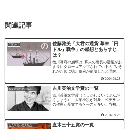
関連記事
佐藤雅美「大君の通貨-幕末「円
作家さ行
ドル」戦争」の感想とあらすじ
は？
徳川幕府の崩壊は､幕末の薩長の活躍があ
まりにクローズアップされているので､そ
れがために徳川幕府が崩壊したと理解し
ている人も多いと思うが、本書を読め
2004.09.25
ば、半分は自滅したことが分かると思
う。
吉川英治文学賞の一覧
各文学賞の受賞作品一覧
吉川英治文学賞（よしかわえいじぶんが
くしょう）。大衆小説が対象。ベテラン
の作家が受賞するケースが多い。当初は
功労賞的な側面が強かった。近年は具体
的な作品が対象。
2016.09.25
直木三十五賞の一覧
各文学賞の受賞作品一覧