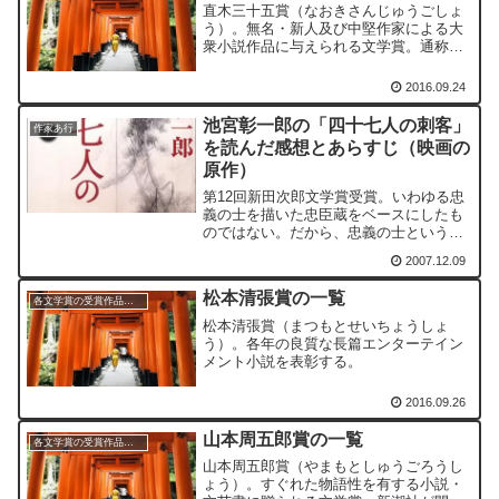
直木三十五賞（なおきさんじゅうごしょ
う）。無名・新人及び中堅作家による大
衆小説作品に与えられる文学賞。通称が
直木賞。主催：公益財団法人日本文学振
興会
2016.09.24
池宮彰一郎の「四十七人の刺客」
作家あ行
を読んだ感想とあらすじ（映画の
原作）
第12回新田次郎文学賞受賞。いわゆる忠
義の士を描いた忠臣蔵をベースにしたも
のではない。だから、忠義の士という描
かれ方というわけではない。
2007.12.09
松本清張賞の一覧
各文学賞の受賞作品一覧
松本清張賞（まつもとせいちょうしょ
う）。各年の良質な長篇エンターテイン
メント小説を表彰する。
2016.09.26
山本周五郎賞の一覧
各文学賞の受賞作品一覧
山本周五郎賞（やまもとしゅうごろうし
ょう）。すぐれた物語性を有する小説・