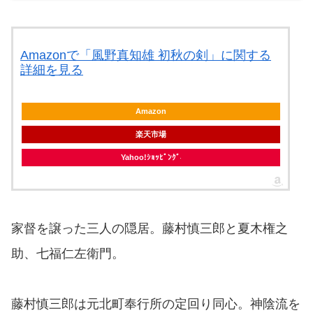
Amazonで「風野真知雄 初秋の剣」に関する
詳細を見る
Amazon
楽天市場
Yahoo!ｼｮｯﾋﾟﾝｸﾞ
家督を譲った三人の隠居。藤村慎三郎と夏木権之
助、七福仁左衛門。
藤村慎三郎は元北町奉行所の定回り同心。神陰流を