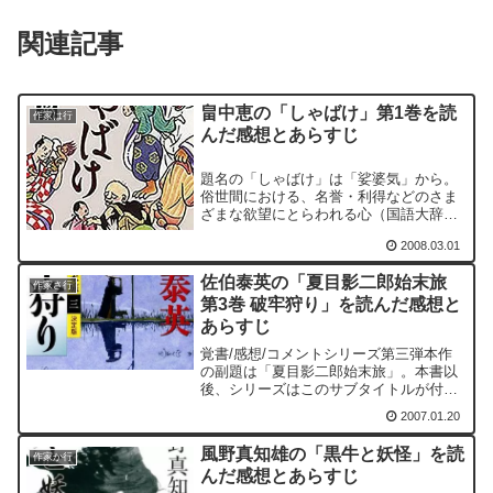
関連記事
畠中恵の「しゃばけ」第1巻を読
作家は行
んだ感想とあらすじ
題名の「しゃばけ」は「娑婆気」から。
俗世間における、名誉・利得などのさま
ざまな欲望にとらわれる心（国語大辞典
「言泉」小学館より）ということであ
2008.03.01
る。人気シリーズの第一作
佐伯泰英の「夏目影二郎始末旅
作家さ行
第3巻 破牢狩り」を読んだ感想と
あらすじ
覚書/感想/コメントシリーズ第三弾本作
の副題は「夏目影二郎始末旅」。本書以
後、シリーズはこのサブタイトルが付く
ことになる。本書の一つの読みどころと
2007.01.20
しては、真犯人捜しがあげられると思
う。伝馬町の牢屋敷を抜け出した六人。
風野真知雄の「黒牛と妖怪」を読
五街道で繰り広げられる不...
作家か行
んだ感想とあらすじ