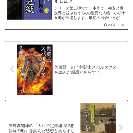
すじは？
シリーズ第二弾です。本作で、梅安と彦
次郎と並ぶもう1人の重要な人物・小杉十
五郎が登場します。最初の出会い方が強
烈です。梅安は間違われて小杉十五郎に
2004.11.20
襲われそうになるのです。たまったもの
ではありません。しかし、その後、小杉
十五郎と梅安・彦次郎の...
佐藤賢一の「剣闘士スパルタクス」
を読んだ感想とあらすじ
風野真知雄の「大江戸定年組 第2巻
菩薩の船」を読んだ感想とあらすじ