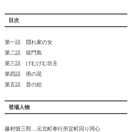
目次
第一話 隠れ家の女
第二話 獄門島
第三話 げむげむ坊主
第四話 雨の花
第五話 昔の絵
登場人物
藤村慎三郎…元北町奉行所定町回り同心