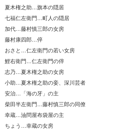
夏木権之助…旗本の隠居
七福仁左衛門…町人の隠居
加代…藤村慎三郎の女房
藤村康四郎…倅
おさと…仁左衛門の若い女房
鯉右衛門…仁左衛門の倅
志乃…夏木権之助の女房
小助…夏木権之助の妾、深川芸者
安治…「海の牙」の主
柴田半左衛門…藤村慎三郎の同僚
幸蔵…油問屋布袋屋の主
ちょう…幸蔵の女房