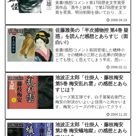
覚書/感想/コメント第17回歴史文学賞受
賞作品「黒牛と妖怪」で第17回歴史文学
賞を受賞。明治初期を描いており、主要
な登場人物の一人に鳥居耀蔵がいる。
2008.04.19
「蛮社の獄」などで悪名高い人物であ
り、当時は「妖怪」と呼ばれ畏れられ
佐藤雅美の「半次捕物控 第4巻 疑
た。この人物長生きで、一...
お気に入り
惑」を読んだ感想とあらすじ（面
白い!）
覚書/感想/コメント前回登場した蟋蟀小
三郎。その蟋蟀小三郎とお志摩の関係が
とても怪しく思えてしまう半次。思いあ
たる節が沢山あるだけに、気が気でな
2006.02.11
い。そんな、蟋蟀小三郎は半次にとって
疫病神のような存在。だが、その蟋蟀小
池波正太郎「仕掛人・藤枝梅安
三郎は本作では半次に金儲...
お気に入り
第5巻 梅安乱れ雲」の感想とあら
すじは？
シリーズ第五弾です。白子屋菊右衛門と
梅安の対決がいよいよ佳境へと向かいま
す。梅安シリーズの中においてクライマ
ックスの一つとなる作品です。小杉十五
2004.11.20
郎と出会ってから、白子屋菊右衛門との
確執が始まり、そして本作へとつながり
池波正太郎「仕掛人・藤枝梅安
ます。白子屋菊右衛門と梅...
お気に入り
第2巻 梅安蟻地獄」の感想とあら