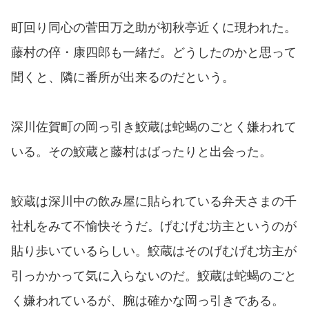
町回り同心の菅田万之助が初秋亭近くに現われた。
藤村の倅・康四郎も一緒だ。どうしたのかと思って
聞くと、隣に番所が出来るのだという。
深川佐賀町の岡っ引き鮫蔵は蛇蝎のごとく嫌われて
いる。その鮫蔵と藤村はばったりと出会った。
鮫蔵は深川中の飲み屋に貼られている弁天さまの千
社札をみて不愉快そうだ。げむげむ坊主というのが
貼り歩いているらしい。鮫蔵はそのげむげむ坊主が
引っかかって気に入らないのだ。鮫蔵は蛇蝎のごと
く嫌われているが、腕は確かな岡っ引きである。