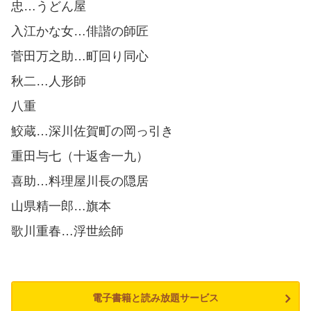
忠…うどん屋
入江かな女…俳諧の師匠
菅田万之助…町回り同心
秋二…人形師
八重
鮫蔵…深川佐賀町の岡っ引き
重田与七（十返舎一九）
喜助…料理屋川長の隠居
山県精一郎…旗本
歌川重春…浮世絵師
電子書籍と読み放題サービス