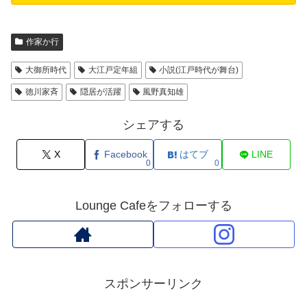
作家か行
大御所時代
大江戸定年組
小説(江戸時代が舞台)
徳川家斉
隠居が活躍
風野真知雄
シェアする
X
Facebook
はてブ
LINE
0
0
Lounge Cafeをフォローする
スポンサーリンク