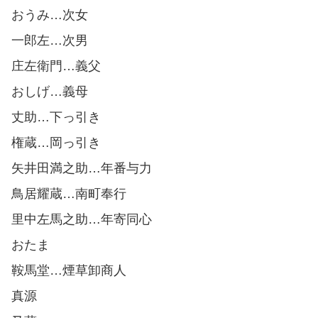
おうみ…次女
一郎左…次男
庄左衛門…義父
おしげ…義母
丈助…下っ引き
権蔵…岡っ引き
矢井田満之助…年番与力
鳥居耀蔵…南町奉行
里中左馬之助…年寄同心
おたま
鞍馬堂…煙草卸商人
真源