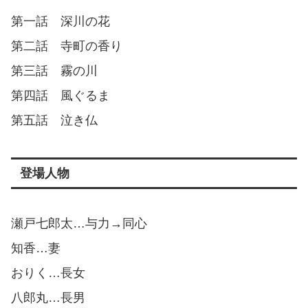
第一話 深川の花
第二話 寺町の香り
第三話 霧の川
第四話 風ぐるま
第五話 泣き仏
登場人物
瀬戸七郎太…与力→同心
知香…妻
おりく…長女
八郎丸…長男