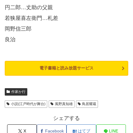
円二郎…丈助の父親
若狭屋喜左衛門…札差
岡野信三郎
良治
電子書籍と読み放題サービス
作家か行
小説(江戸時代が舞台)
風野真知雄
鳥居耀蔵
シェアする
X
Facebook
はてブ
LINE