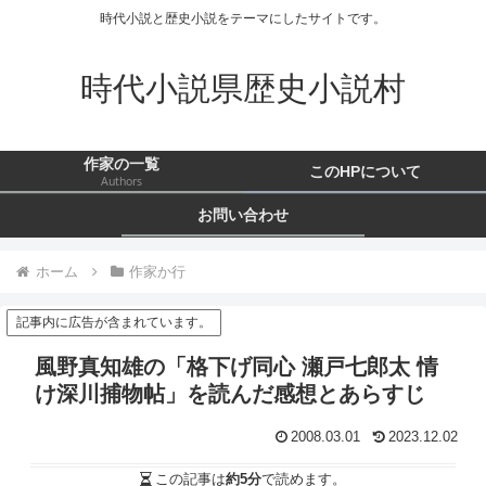
時代小説と歴史小説をテーマにしたサイトです。
時代小説県歴史小説村
作家の一覧
このHPについて
Authors
お問い合わせ
ホーム
作家か行
記事内に広告が含まれています。
風野真知雄の「格下げ同心 瀬戸七郎太 情
け深川捕物帖」を読んだ感想とあらすじ
2008.03.01
2023.12.02
この記事は
約5分
で読めます。