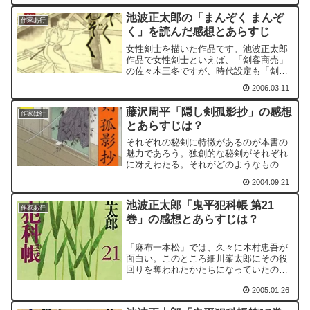
甲府宰相に任ぜられるところから陰謀が
池波正太郎の「まんぞく まんぞ
始まります。
作家あ行
く」を読んだ感想とあらすじ
女性剣士を描いた作品です。池波正太郎
作品で女性剣士といえば、「剣客商売」
の佐々木三冬ですが、時代設定も「剣客
商売」と全く同じで、田沼意次が権勢を
2006.03.11
揮った時代を舞台としています。
藤沢周平「隠し剣孤影抄」の感想
作家は行
とあらすじは？
それぞれの秘剣に特徴があるのが本書の
魅力であろう。独創的な秘剣がそれぞれ
に冴えわたる。それがどのようなものな
のかは、本書を是非読まれたい。特に印
2004.09.21
象的なのは、二編目の「臆病剣松風」と
「宿命剣鬼走り」である。
池波正太郎「鬼平犯科帳 第21
作家あ行
巻」の感想とあらすじは？
「麻布一本松」では、久々に木村忠吾が
面白い。このところ細川峯太郎にその役
回りを奪われたかたちになっていたのだ
が、やはり本家本元のおっちょこちょい
2005.01.26
はこうでなくてはならない。特に、最後
の場面は久々に可笑しかった。