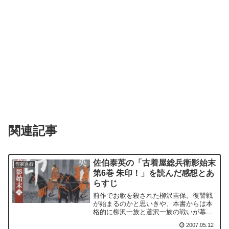
関連記事
佐伯泰英の「古着屋総兵衛影始末
作家さ行
第6巻 朱印！」を読んだ感想とあ
らすじ
前作でお歌を殺された柳沢吉保。復讐戦
が始まるのかと思いきや、本書からは本
格的に柳沢一族と鳶沢一族の戦いが幕を
開けます。古着屋総兵衛影始末の第二章
2007.05.12
が幕を開けるのが本書です。柳沢吉保が