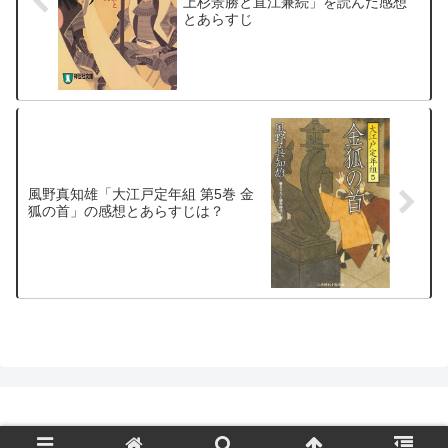
上杉景勝と直江兼続」を読んだ感想
とあらすじ
風野真知雄「大江戸定年組 第5巻 金
狐の首」の感想とあらすじは？
© 2004-2026 時代小説県歴史小説村.