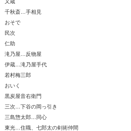
又蔵
千秋斎…手相見
おそで
民次
仁助
滝乃屋…反物屋
伊蔵…滝乃屋手代
若村梅三郎
おいく
黒炭屋音右衛門
三次…下谷の岡っ引き
三島惣太郎…同心
東光…住職、七郎太の剣術仲間