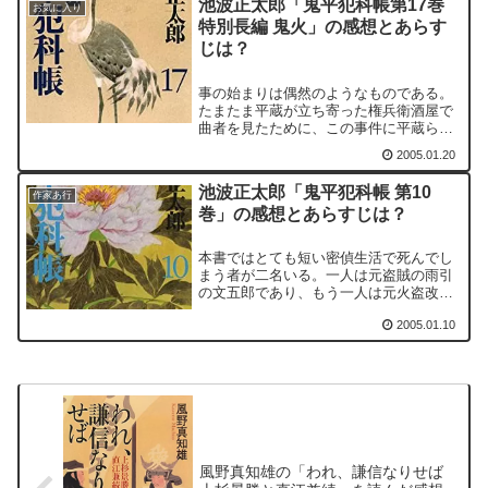
池波正太郎「鬼平犯科帳第17巻
お気に入り
特別長編 鬼火」の感想とあらす
じは？
事の始まりは偶然のようなものである。
たまたま平蔵が立ち寄った権兵衛酒屋で
曲者を見たために、この事件に平蔵ら火
盗改方が関わることになるのだから。単
2005.01.20
純に見えた事件がやがて膨らんでいき、
思っても見ないような事件へと発展す
池波正太郎「鬼平犯科帳 第10
る。
作家あ行
巻」の感想とあらすじは？
本書ではとても短い密偵生活で死んでし
まう者が二名いる。一人は元盗賊の雨引
の文五郎であり、もう一人は元火盗改方
の同心・高松繁太郎である。今までのな
2005.01.10
じみの密偵同様に活躍するのかと思いき
や、この巻だけの登場となってしまっ
た。
風野真知雄の「われ、謙信なりせば