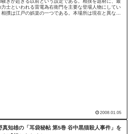
の騒ぎが起きる以前という設定である。相撲を題材に、最
の力士といわれる雷電為右衛門を主要な登場人物にしてい
。相撲は江戸の娯楽の一つである。本場所は現在と異なり
間の興行である。晴...
2008.01.05
野真知雄の「耳袋秘帖 第5巻 谷中黒猫殺人事件」を