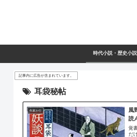
時代小説・歴史小説
記事内に広告が含まれています。
耳袋秘帖
風
作家か行
読
覚
だ