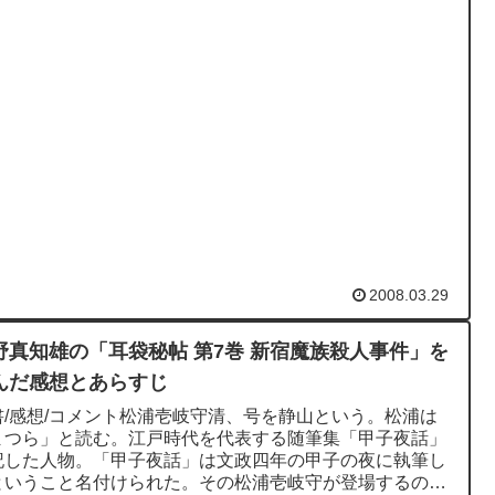
2008.03.29
野真知雄の「耳袋秘帖 第7巻 新宿魔族殺人事件」を
んだ感想とあらすじ
書/感想/コメント松浦壱岐守清、号を静山という。松浦は
まつら」と読む。江戸時代を代表する随筆集「甲子夜話」
記した人物。「甲子夜話」は文政四年の甲子の夜に執筆し
ということ名付けられた。その松浦壱岐守が登場するのが