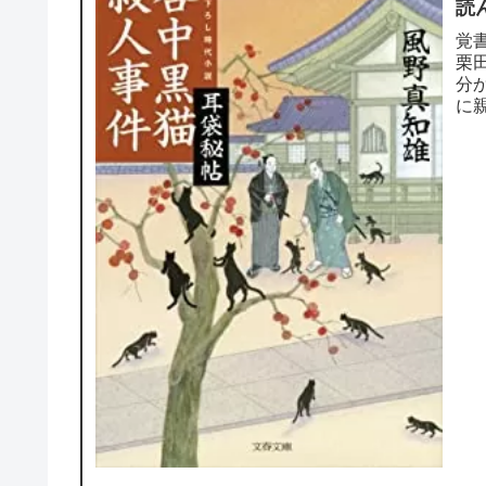
読
覚
栗
分
に
と結