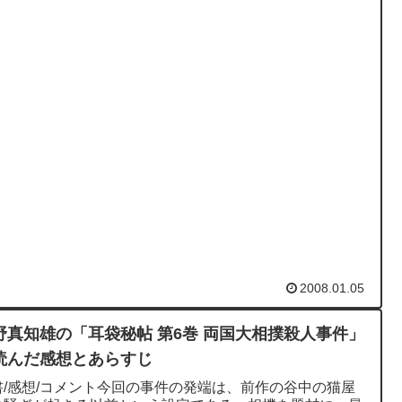
。「甲子夜話」によ...
2008.01.05
野真知雄の「耳袋秘帖 第6巻 両国大相撲殺人事件」
読んだ感想とあらすじ
書/感想/コメント今回の事件の発端は、前作の谷中の猫屋