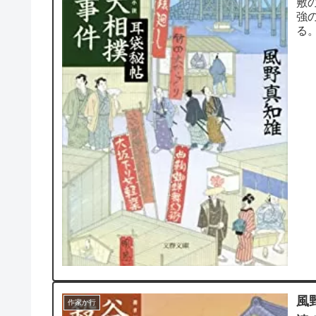
敷
強
る
十日
風
作家か行