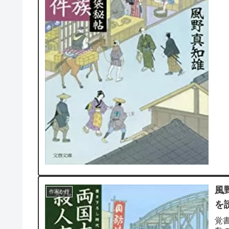
本書
風
作家か行
を
覚