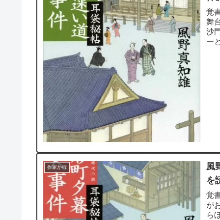
覚
舞
沙
ー
は足
風
作家か行
を
覚
が
ら