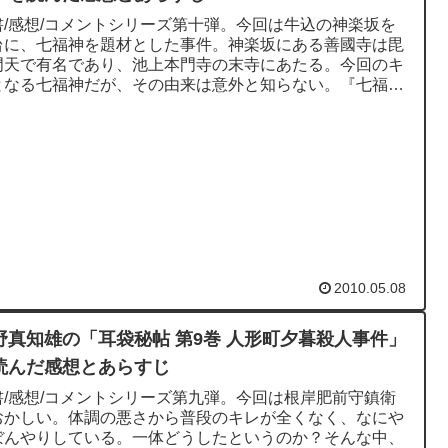
書/感想/コメントシリーズ第十弾。今回は牛込の神楽坂を
台に、七福神を題材とした事件。神楽坂にある善國寺は毘
門天で有名であり、池上本門寺の末寺にあたる。今回のキ
となる七福神だが、その由来は意外と知らない。『七福神
利時代の終わりごろ...
2010.05.08
野真知雄の「耳袋秘帖 第9巻 人形町夕暮殺人事件」
読んだ感想とあらすじ
書/感想/コメントシリーズ第九弾。今回は根岸肥前守鎮衛
おかしい。体調の悪さから普段のキレが全くなく、なにや
ぼんやりしている。一体どうしたというのか？そんな中、