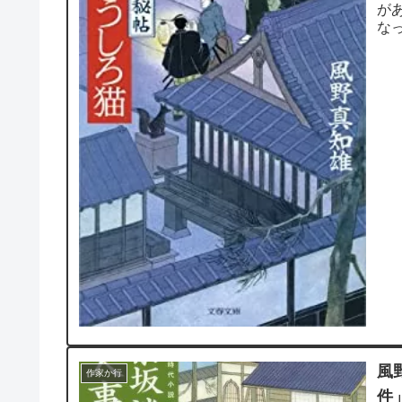
が
な
三郎
風
作家か行
件