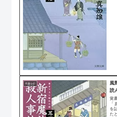
風
作家か行
読
覚
「
を
た