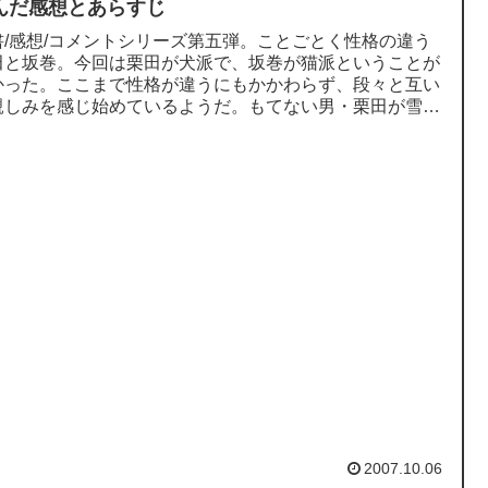
んだ感想とあらすじ
書/感想/コメントシリーズ第五弾。ことごとく性格の違う
田と坂巻。今回は栗田が犬派で、坂巻が猫派ということが
かった。ここまで性格が違うにもかかわらず、段々と互い
親しみを感じ始めているようだ。もてない男・栗田が雪乃
婚して、それに触発...
2007.10.06