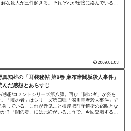
可解な殺人が三件起きる。それぞれが密接に絡んでいるよ
しか見えないもので...
2009.01.03
野真知雄の「耳袋秘帖 第8巻 麻布暗闇坂殺人事件」
読んだ感想とあらすじ
書/感想/コメントシリーズ第八弾。再び「闇の者」が姿を
す。「闇の者」はシリーズ第四弾「深川芸者殺人事件」で
登場している。これが赤鬼こと根岸肥前守鎮衛の宿敵とな
のか？「闇の者」には元締がいるようで、今回登場するの
行役だけである。元...