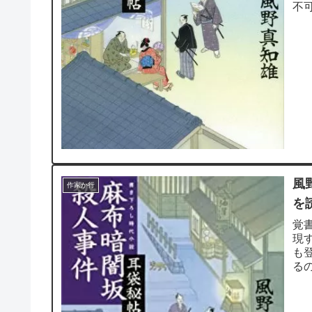
不
うに
風
作家か行
を
覚
現
も
る
は実