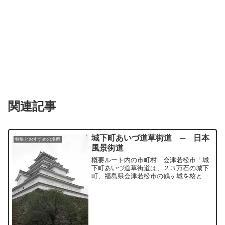
関連記事
城下町あいづ道草街道 ─ 日本
特集とおすすめの場所
風景街道
概要ルート内の市町村 会津若松市「城
下町あいづ道草街道は、２３万石の城下
町、福島県会津若松市の鶴ヶ城を核とし
て、古い町並み景観を見せる七日町通り
や野口英世青春通り、歴代藩主の墓所や
白虎隊の墓など「サムライ」の面影を漂
わすいにしえ夢街道などを...