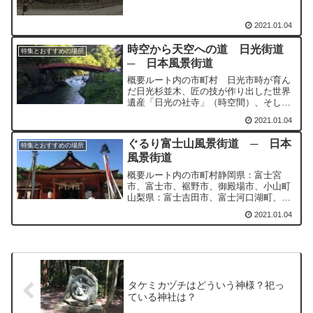
2021.01.04
時空から天空への道 日光街道
特集とおすすめの場所
─ 日本風景街道
概要ルート内の市町村 日光市時が育ん
だ日光杉並木、匠の技が作り出した世界
遺産「日光の社寺」（時空間）、そして
天に近づくにつれて偉大さと懐の広さを
2021.01.04
見せつける大自然（天空間）、観光とい
う言葉は日光のためにあるとまで言われ
ぐるり富士山風景街道 ─ 日本
た歴史・文化・自然の宝庫...
特集とおすすめの場所
風景街道
概要ルート内の市町村静岡県：富士宮
市、富士市、裾野市、御殿場市、小山町
山梨県：富士吉田市、富士河口湖町、身
延町、山中湖村、忍野村、鳴沢村ぐるり
2021.01.04
富士山風景街道は、その名のとおり日本
の象徴とも言える”富士山”の山麓を。国
道139号・138号・4...
タケミカヅチはどういう神様？祀っ
ている神社は？