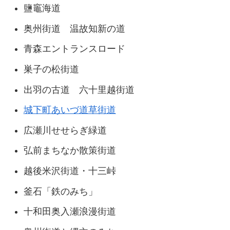
鹽竈海道
奥州街道 温故知新の道
青森エントランスロード
巣子の松街道
出羽の古道 六十里越街道
城下町あいづ道草街道
広瀬川せせらぎ緑道
弘前まちなか散策街道
越後米沢街道・十三峠
釜石「鉄のみち」
十和田奥入瀬浪漫街道