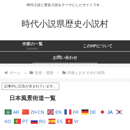
時代小説と歴史小説をテーマにしたサイトです。
時代小説県歴史小説村
作家の一覧
このHPについて
Authors
お問い合わせ
ホーム
史跡・遺跡
特集とおすすめの場所
記事内に広告が含まれています。
日本風景街道一覧
AR
ZH-CN
EN
FR
DE
JA
KO
PT
RU
ES
VI