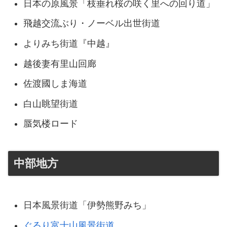
日本の原風景「枝垂れ桜の咲く里への回り道」
飛越交流ぶり・ノーベル出世街道
よりみち街道『中越』
越後妻有里山回廊
佐渡國しま海道
白山眺望街道
蜃気楼ロード
中部地方
日本風景街道「伊勢熊野みち」
ぐるり富士山風景街道