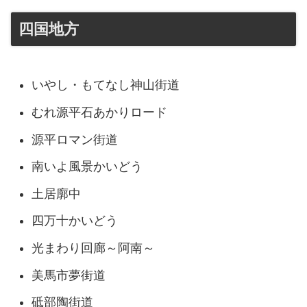
四国地方
いやし・もてなし神山街道
むれ源平石あかりロード
源平ロマン街道
南いよ風景かいどう
土居廓中
四万十かいどう
光まわり回廊～阿南～
美馬市夢街道
砥部陶街道