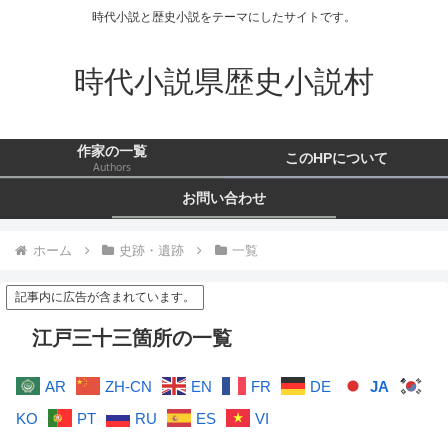
時代小説と歴史小説をテーマにしたサイトです。
時代小説県歴史小説村
作家の一覧
このHPについて
Authors
お問い合わせ
ホーム
史跡・遺跡
一覧
記事内に広告が含まれています。
江戸三十三箇所の一覧
AR
ZH-CN
EN
FR
DE
JA
KO
PT
RU
ES
VI