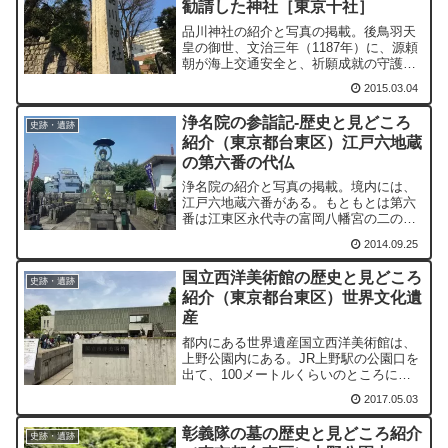
勧請した神社［東京十社］
品川神社の紹介と写真の掲載。後鳥羽天
皇の御世、文治三年（1187年）に、源頼
朝が海上交通安全と、祈願成就の守護神
として、安房国の洲崎明神である、天比
2015.03.04
理乃命（あめのひりのめのみこと）を勧
請した神社とされている。
浄名院の参詣記-歴史と見どころ
史跡・遺跡
紹介（東京都台東区）江戸六地蔵
の第六番の代仏
浄名院の紹介と写真の掲載。境内には、
江戸六地蔵六番がある。もともとは第六
番は江東区永代寺の富岡八幡宮の二の鳥
居付近にあった。
2014.09.25
国立西洋美術館の歴史と見どころ
史跡・遺跡
紹介（東京都台東区）世界文化遺
産
都内にある世界遺産国立西洋美術館は、
上野公園内にある。JR上野駅の公園口を
出て、100メートルくらいのところにあ
る。西洋美術を専門とする美術館で、独
2017.05.03
立行政法人国立美術館が運営している。
本館が「ル・コルビュジエの建築作品-近
彰義隊の墓の歴史と見どころ紹介
代建築運動への顕著...
史跡・遺跡