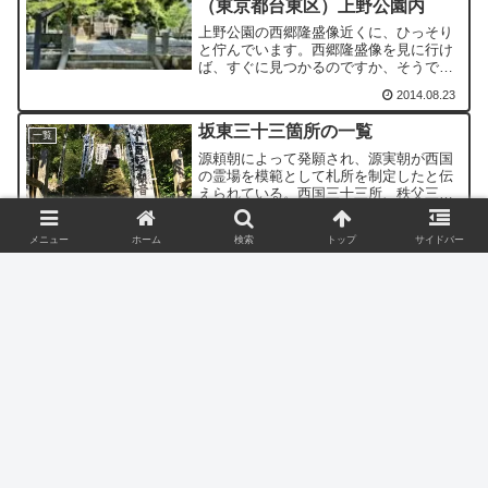
（東京都台東区）上野公園内
上野公園の西郷隆盛像近くに、ひっそり
と佇んでいます。西郷隆盛像を見に行け
ば、すぐに見つかるのですか、そうでな
ければ、素通りしてしまうと思います。
2014.08.23
ここにも幕末・明治維新期の史跡が残っ
ています。近くには天海僧正毛髪塔があ
坂東三十三箇所の一覧
ります。彰義隊戦死者碑慶...
一覧
源頼朝によって発願され、源実朝が西国
の霊場を模範として札所を制定したと伝
えられている。西国三十三所、秩父三十
四箇所と併せて日本百観音になる。
メニュー
ホーム
検索
トップ
サイドバー
2017.09.23
北海道神宮の参詣記-歴史や見どころ
は？（北海道札幌市）北海道の総鎮
守で蝦夷国新一之宮