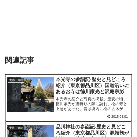
関連記事
本光寺の参詣記-歴史と見どころ
史跡・遺跡
紹介（東京都品川区）国道沿いに
あるお寺は徳川家光と沢庵宗彭に
まつわる逸話がある
本光寺の紹介と写真の掲載。慶安の頃、
徳川家光が鷹狩りの際に訪れ、松の寺と
上意があった。昔は境内に松の古木が多
くあったそうだ。
2015.03.01
品川神社の参詣記-歴史と見どこ
史跡・遺跡
ろ紹介（東京都品川区）源頼朝が