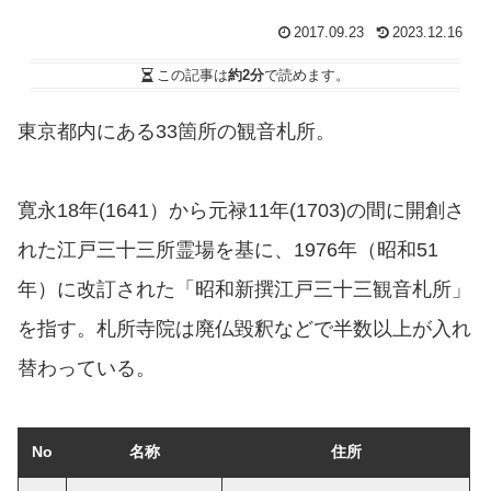
2017.09.23
2023.12.16
この記事は
約2分
で読めます。
東京都内にある33箇所の観音札所。
寛永18年(1641）から元禄11年(1703)の間に開創さ
れた江戸三十三所霊場を基に、1976年（昭和51
年）に改訂された「昭和新撰江戸三十三観音札所」
を指す。札所寺院は廃仏毀釈などで半数以上が入れ
替わっている。
No
名称
住所