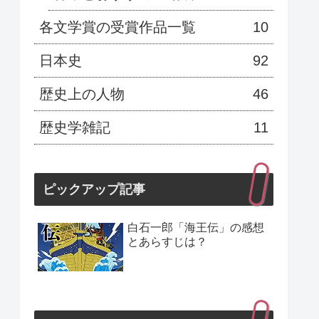
各文学賞の受賞作品一覧
10
日本史
92
歴史上の人物
46
歴史学雑記
11
ピックアップ記事
白石一郎「海王伝」の感想
とあらすじは？