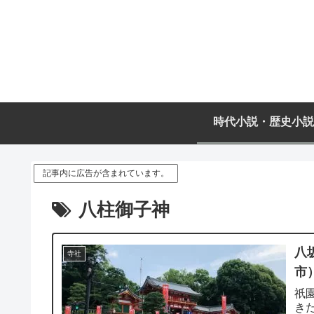
時代小説・歴史小説
記事内に広告が含まれています。
八柱御子神
八
寺社
市
祇
き